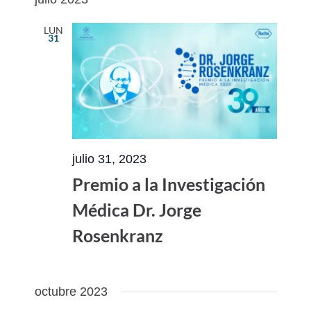
vistas
navegac
fecha.
de
de
LUN
31
Evento
vistas
de
Eventos
julio 31, 2023
Premio a la Investigación
Médica Dr. Jorge
Rosenkranz
octubre 2023