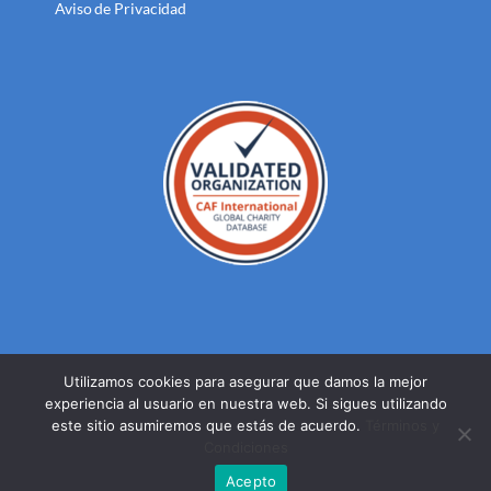
Aviso de Privacidad
Utilizamos cookies para asegurar que damos la mejor
experiencia al usuario en nuestra web. Si sigues utilizando
© DERECHOS RESERVADOS FUNDACION MEXICANA PARA LA
este sitio asumiremos que estás de acuerdo.
Términos y
SALUD A.C. 2023 |
AVISO DE PRIVACIDAD
Condiciones
Facebook
Twitter
YouTube
Acepto