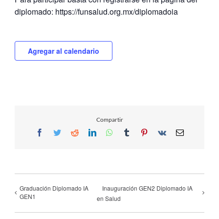
diplomado: https://funsalud.org.mx/diplomadoia
Agregar al calendario
Compartir
Facebook
Twitter
Reddit
LinkedIn
WhatsApp
Tumblr
Pinterest
Vk
Email
Graduación Diplomado IA
Inauguración GEN2 Diplomado IA
GEN1
en Salud