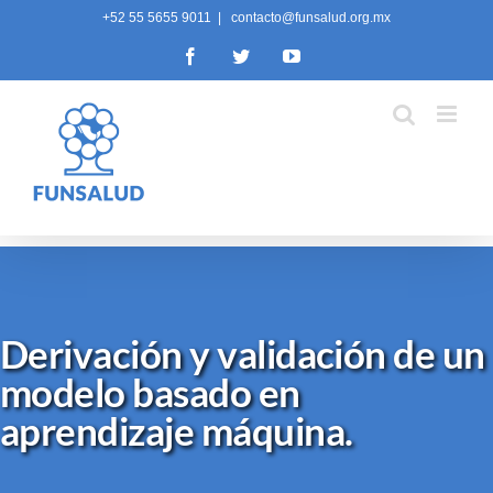
Skip
+52 55 5655 9011
|
contacto@funsalud.org.mx
to
Facebook
Twitter
YouTube
content
Derivación y validación de un
modelo basado en
aprendizaje máquina.