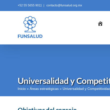
Skip
+52 55 5655 9011
|
contacto@funsalud.org.mx
to
content
Ini
Universalidad y Competit
Inicio
»
Áreas estratégicas
»
Universalidad y Competitivida