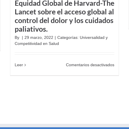
Equidad Global de Harvard-The
las
Jornada
Lancet sobre el acceso global al
Estratég
control del dolor y los cuidados
Transfo
paliativos.
Health
By
|
29 marzo, 2022
|
Categorías:
Universalidad y
n
Competitividad en Salud
Qué
bertura
en
Leer
Comentarios desactivados
nitaria
The
iversal?
lancet
publica
artículo
Cerran
la
brecha:
la
Comisió
de