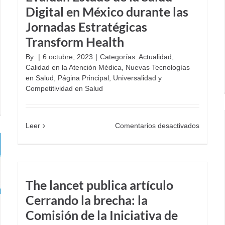
Digital en México durante las
Jornadas Estratégicas
Transform Health
By
|
6 octubre, 2023
|
Categorías:
Actualidad
,
Calidad en la Atención Médica
,
Nuevas Tecnologías
en Salud
,
Página Principal
,
Universalidad y
Competitividad en Salud
n
deres
l
en
Leer
Comentarios desactivados
ctor
Evalúan
lud
Estado
pulsan
de
la
mpetitividad
Salud
n
The lancet publica artículo
Digital
vestigación
Cerrando la brecha: la
en
ínica
México
Comisión de la Iniciativa de
durante