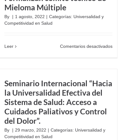
Mieloma Múltiple
By
|
1 agosto, 2022
|
Categorías:
Universalidad y
Competitividad en Salud
en
Leer
Comentarios desactivados
Formalizan
comité
técnico
de
Mieloma
Seminario Internacional “Hacia
Múltiple
la Universalidad Efectiva del
Sistema de Salud: Acceso a
Cuidados Paliativos y Control
del Dolor”.
By
|
29 marzo, 2022
|
Categorías:
Universalidad y
Competitividad en Salud