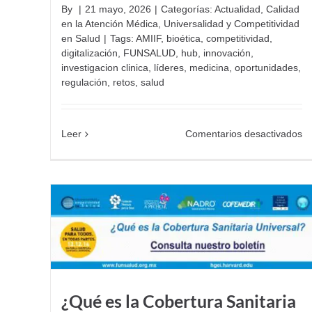
By
|
21 mayo, 2026
|
Categorías:
Actualidad
,
Calidad
en la Atención Médica
,
Universalidad y Competitividad
en Salud
|
Tags:
AMIIF
,
bioética
,
competitividad
,
digitalización
,
FUNSALUD
,
hub
,
innovación
,
investigacion clinica
,
líderes
,
medicina
,
oportunidades
,
regulación
,
retos
,
salud
e
Leer
Comentarios desactivados
Lí
de
se
sa
im
la
co
e
in
cl
¿Qué es la Cobertura Sanitaria