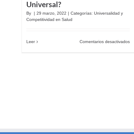
Universal?
By
|
29 marzo, 2022
|
Categorías:
Universalidad y
Competitividad en Salud
e
Leer
Comentarios desactivados
¿
es
la
Co
Sa
Un