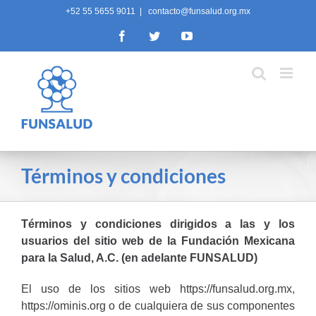
Skip
+52 55 5655 9011
|
contacto@funsalud.org.mx
to
Facebook
Twitter
YouTube
content
Términos y condiciones
Términos y condiciones dirigidos a las y los
usuarios del sitio web de la Fundación Mexicana
para la Salud, A.C. (en adelante FUNSALUD)
El uso de los sitios web
https://funsalud.org.mx
,
https://ominis.org
o de cualquiera de sus componentes