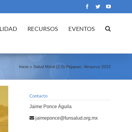
Facebook
Twitter
YouTube
LIDAD
RECURSOS
EVENTOS
Inicio
»
Salud Móvil (2.0) Pajapan, Veracruz 2022
Contacto
Jaime Ponce Águila
jaimeponce@funsalud.org.mx