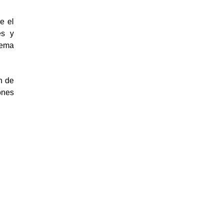
e el
es y
lema
n de
ones