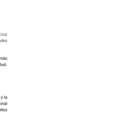
cruz
ades
 más
lud.
y la
onal
ltos