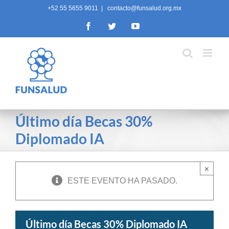
Skip
+52 55 5655 9011
|
contacto@funsalud.org.mx
to
Facebook
Twitter
YouTube
content
Último día Becas 30%
Diplomado IA
×
ESTE EVENTO HA PASADO.
Último día Becas 30% Diplomado IA