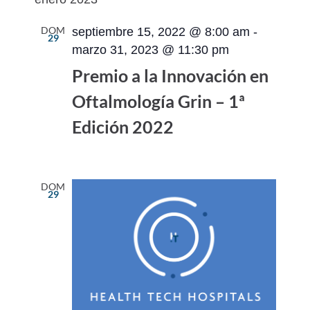
vistas
navegac
fecha.
de
de
DOM
septiembre 15, 2022 @ 8:00 am
-
29
Evento
vistas
marzo 31, 2023 @ 11:30 pm
de
Premio a la Innovación en
Eventos
Oftalmología Grin – 1ª
Edición 2022
DOM
29