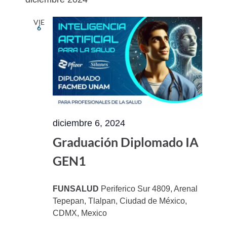
vistas
navegac
fecha.
de
de
VIE
6
Evento
vistas
de
Eventos
diciembre 6, 2024
Graduación Diplomado IA
GEN1
FUNSALUD
Periferico Sur 4809, Arenal
Tepepan, Tlalpan, Ciudad de México,
CDMX, Mexico