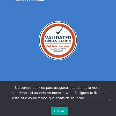
Utilizamos cookies para asegurar que damos la mejor
experiencia al usuario en nuestra web. Si sigues utilizando
© DERECHOS RESERVADOS FUNDACION MEXICANA PARA LA
este sitio asumiremos que estás de acuerdo.
Términos y
SALUD A.C. 2023 |
AVISO DE PRIVACIDAD
Condiciones
Facebook
Twitter
YouTube
Acepto