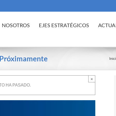
cio
NOSOTROS
EJES ESTRATÉGICOS
ACTUA
5 Próximamente
Inic
×
TO HA PASADO.