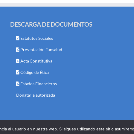
DESCARGA DE DOCUMENTOS
Estatutos Sociales
Presentación Funsalud
Acta Constitutiva
Código de Ética
Estados Financieros
Donataria autorizada
cia al usuario en nuestra web. Si sigues utilizando este sitio asumire