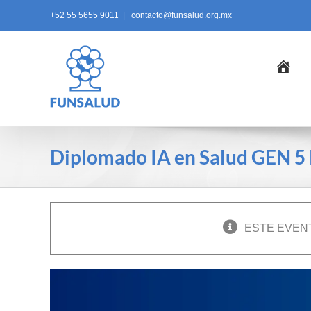
Skip
+52 55 5655 9011
|
contacto@funsalud.org.mx
to
content
Ini
Diplomado IA en Salud GEN 
ESTE EVEN