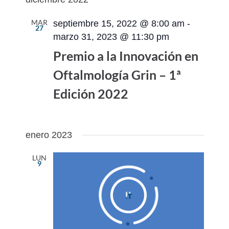
vistas
navegac
fecha.
de
de
MAR
septiembre 15, 2022 @ 8:00 am
-
27
Evento
vistas
marzo 31, 2023 @ 11:30 pm
de
Premio a la Innovación en
Eventos
Oftalmología Grin – 1ª
Edición 2022
enero 2023
LUN
9