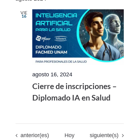
VIE
16
agosto 16, 2024
Cierre de inscripciones –
Diplomado IA en Salud
Eventos
Eventos
anterior(es)
Hoy
siguiente(s)