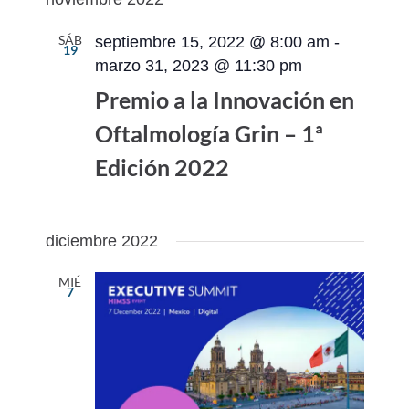
vistas
navegac
fecha.
de
de
SÁB
septiembre 15, 2022 @ 8:00 am
-
19
Evento
vistas
marzo 31, 2023 @ 11:30 pm
de
Premio a la Innovación en
Eventos
Oftalmología Grin – 1ª
Edición 2022
diciembre 2022
MIÉ
7