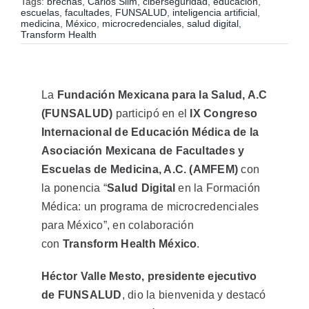
Proponen
Tags:
brechas
,
Carlos Slim
,
ciberseguridad
,
educación
,
las
escuelas
,
facultades
,
FUNSALUD
,
inteligencia artificial
,
microcredenciales
medicina
,
México
,
microcredenciales
,
salud digital
,
en
Transform Health
salud
digital
para
transformar
la
La
Fundación Mexicana para la Salud, A.C
formación
médica
(FUNSALUD)
participó en el
IX Congreso
en
Internacional de Educación Médica de la
México
Asociación Mexicana de Facultades y
Escuelas de Medicina, A.C. (AMFEM)
con
la ponencia “
Salud Digital
en la Formación
Médica: un programa de microcredenciales
para México”, en colaboración
con
Transform Health México
.
Héctor Valle Mesto, presidente ejecutivo
de FUNSALUD
, dio la bienvenida y destacó