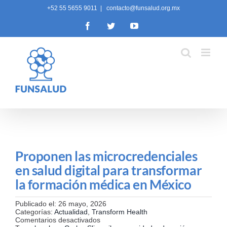
Skip
+52 55 5655 9011
|
contacto@funsalud.org.mx
to
Facebook
Twitter
YouTube
content
Proponen las microcredenciales
en salud digital para transformar
la formación médica en México
Publicado el: 26 mayo, 2026
Categorías:
Actualidad
,
Transform Health
en
Comentarios desactivados