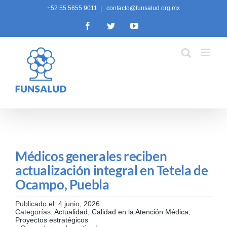
Skip
+52 55 5655 9011
|
contacto@funsalud.org.mx
to
Facebook
Twitter
YouTube
content
Médicos generales reciben
actualización integral en Tetela de
Ocampo, Puebla
Publicado el: 4 junio, 2026
Categorías:
Actualidad
,
Calidad en la Atención Médica
,
Proyectos estratégicos