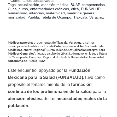
en
Comentarios desactivados
Médicos
Tags:
actualización
,
atención médica
,
BUAP
,
competencias
,
generales
Cuba
,
curso
,
enfermedades crónicas
,
ética
,
FUNSALUD
,
reciben
humanismo
,
infancias
,
maternidad
,
medicina general
,
actualización
mortalidad
,
Puebla
,
Tetela de Ocampo
,
Tlaxcala
,
Veracruz
integral
en
Tetela
de
Ocampo,
Puebla
Médicos generales
provenientes de
Tlaxcala, Veracruz,
distintos
municipios de
Puebla
e incluso de
Cuba
, asistieron al
1er Encuentro de
Medicina General Regional “Curso Taller de Actualización Integral para
Médicos Generales”
, llevado a cabo del 29 al 31 de mayo, en la sede Tetela
de Ocampo del Complejo Regional Norte de la
Benemérita Universidad
Autónoma de Puebla (BUAP)
.
Este encuentro, apoyado por la
Fundación
Mexicana para la Salud (FUNSALUD)
, tuvo como
propósito el fortalecimiento de la
formación
continua de los profesionales de la salud
para la
atención efectiva
de las
necesidades reales de la
población
.