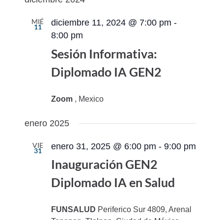
vistas
navegac
fecha.
de
de
MIÉ
diciembre 11, 2024 @ 7:00 pm
-
11
Evento
vistas
8:00 pm
de
Sesión Informativa:
Eventos
Diplomado IA GEN2
Zoom
, Mexico
enero 2025
VIE
enero 31, 2025 @ 6:00 pm
-
9:00 pm
31
Inauguración GEN2
Diplomado IA en Salud
FUNSALUD
Periferico Sur 4809, Arenal