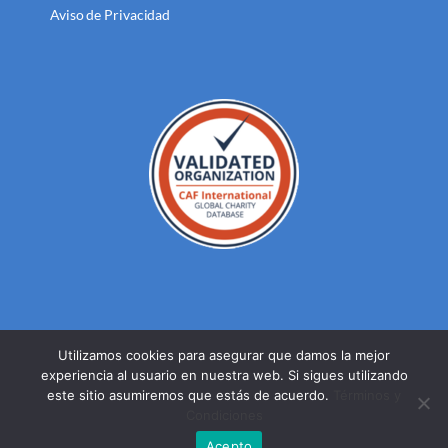
Aviso de Privacidad
Utilizamos cookies para asegurar que damos la mejor
experiencia al usuario en nuestra web. Si sigues utilizando
© DERECHOS RESERVADOS FUNDACION MEXICANA PARA LA
este sitio asumiremos que estás de acuerdo.
Términos y
SALUD A.C. 2023 |
AVISO DE PRIVACIDAD
Condiciones
Facebook
Twitter
YouTube
Acepto