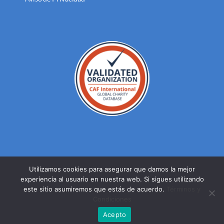
Utilizamos cookies para asegurar que damos la mejor
experiencia al usuario en nuestra web. Si sigues utilizando
© DERECHOS RESERVADOS FUNDACION MEXICANA PARA LA
este sitio asumiremos que estás de acuerdo.
Términos y
SALUD A.C. 2023 |
AVISO DE PRIVACIDAD
Condiciones
Facebook
Twitter
YouTube
Acepto