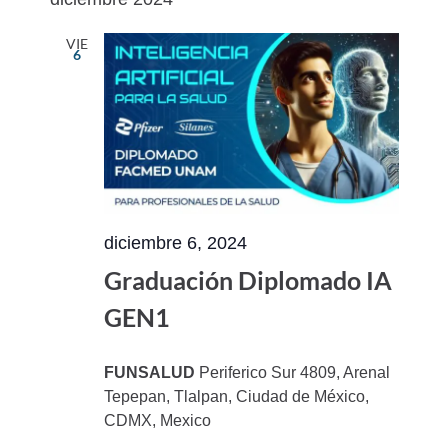
vistas
navegac
fecha.
de
de
VIE
6
Evento
vistas
de
Eventos
diciembre 6, 2024
Graduación Diplomado IA
GEN1
FUNSALUD
Periferico Sur 4809, Arenal
Tepepan, Tlalpan, Ciudad de México,
CDMX, Mexico