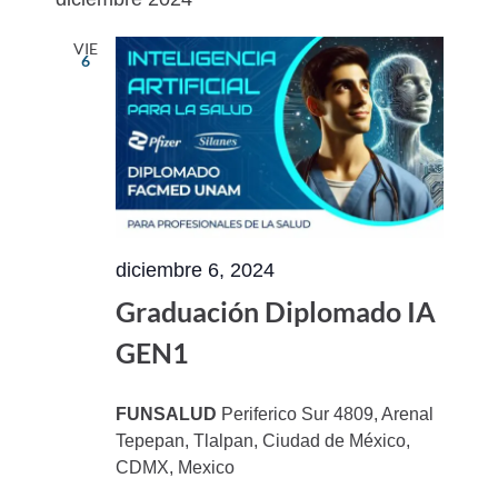
vistas
navegac
fecha.
de
de
VIE
6
Evento
vistas
de
Eventos
diciembre 6, 2024
Graduación Diplomado IA
GEN1
FUNSALUD
Periferico Sur 4809, Arenal
Tepepan, Tlalpan, Ciudad de México,
CDMX, Mexico