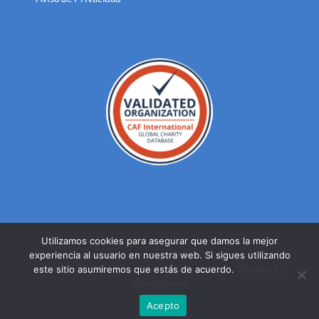
Utilizamos cookies para asegurar que damos la mejor
experiencia al usuario en nuestra web. Si sigues utilizando
© DERECHOS RESERVADOS FUNDACION MEXICANA PARA LA
este sitio asumiremos que estás de acuerdo.
Términos y
SALUD A.C. 2023 |
AVISO DE PRIVACIDAD
Condiciones
Facebook
Twitter
YouTube
Acepto