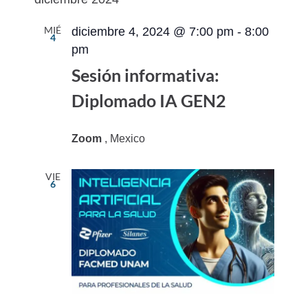
vistas
navegac
fecha.
de
de
MIÉ
diciembre 4, 2024 @ 7:00 pm
-
8:00
4
Evento
vistas
pm
de
Sesión informativa:
Eventos
Diplomado IA GEN2
Zoom
, Mexico
VIE
6