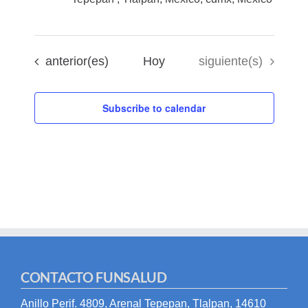
Eventos
Eventos
anterior(es)
Hoy
siguiente(s)
Subscribe to calendar
CONTACTO FUNSALUD
Anillo Perif. 4809, Arenal Tepepan, Tlalpan, 14610