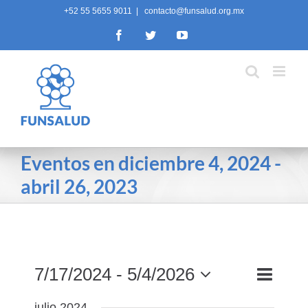
Skip
+52 55 5655 9011
|
contacto@funsalud.org.mx
to
Facebook
Twitter
YouTube
content
Eventos en diciembre 4, 2024 -
abril 26, 2023
Navega
7/17/2024
 - 
5/4/2026
Búsqued
Lista
Buscar
de
y
Seleccionar
julio 2024