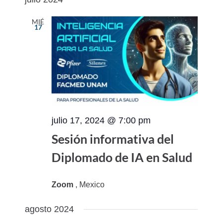
vistas
navegac
fecha.
de
de
MIÉ
17
Evento
vistas
de
Eventos
julio 17, 2024 @ 7:00 pm
Sesión informativa del
Diplomado de IA en Salud
Zoom
, Mexico
agosto 2024