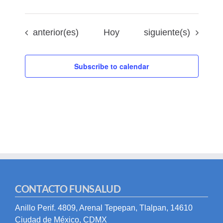
Eventos
Eventos
anterior(es)
Hoy
siguiente(s)
Subscribe to calendar
CONTACTO FUNSALUD
Anillo Perif. 4809, Arenal Tepepan, Tlalpan, 14610
Ciudad de México, CDMX