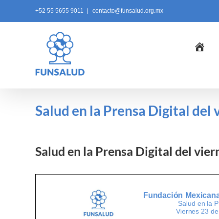
Skip
+52 55 5655 9011
|
contacto@funsalud.org.mx
to
content
Ini
Salud en la Prensa Digital del 
Salud en la Prensa Digital del vie