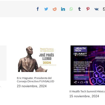
Facebook
Twitter
Reddit
LinkedIn
WhatsApp
Tumblr
Pinterest
Vk
Eric Hágsater, Presidente del
Consejo Directivo FUNSALUD
23 noviembre, 2024
y
II Health Tech Summit Méxic
15 noviembre, 2024