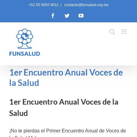
Skip
+52 55 5655 9011
|
contacto@funsalud.org.mx
to
Facebook
Twitter
YouTube
content
1er Encuentro Anual Voces de
la Salud
1er Encuentro Anual Voces de la
Salud
¡No te pierdas el Primer Encuentro Anual de Voces de