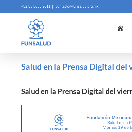
Skip
+52 55 5655 9011
|
contacto@funsalud.org.mx
to
content
Ini
Salud en la Prensa Digital del
Salud en la Prensa Digital del vie