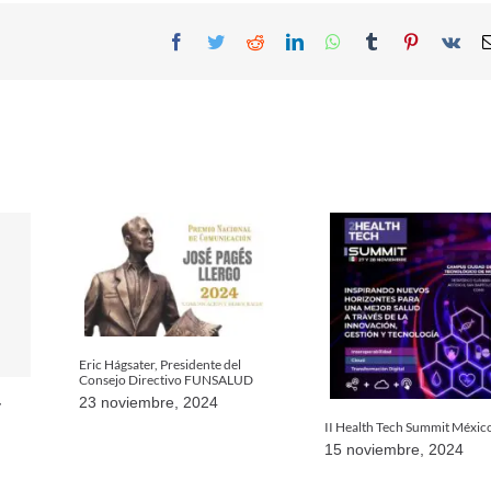
Facebook
Twitter
Reddit
LinkedIn
WhatsApp
Tumblr
Pinterest
Vk
Eric Hágsater, Presidente del
Consejo Directivo FUNSALUD
23 noviembre, 2024
y
II Health Tech Summit Méxic
15 noviembre, 2024