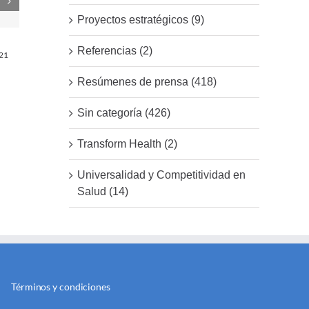
Proyectos estratégicos (9)
Salud en la Prensa Digital del
Referencias (2)
021
miércoles 15 de diciembre de
2021
15 diciembre, 2021
Resúmenes de prensa (418)
Sin categoría (426)
Transform Health (2)
Universalidad y Competitividad en
Salud (14)
Términos y condiciones