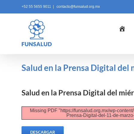
Skip
+52 55 5655 9011
|
contacto@funsalud.org.mx
to
content
Ini
Salud en la Prensa Digital del
Salud en la Prensa Digital del mi
Missing PDF "https://funsalud.org.mx/wp-content
Prensa-Digital-del-11-de-marzo
DESCARGAR