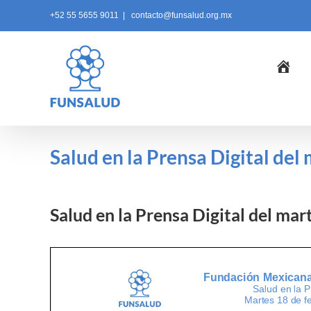
Skip
+52 55 5655 9011
|
contacto@funsalud.org.mx
to
content
Ini
Salud en la Prensa Digital del
Salud en la Prensa Digital del ma