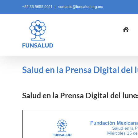
Skip
+52 55 5655 9011
|
contacto@funsalud.org.mx
to
content
Ini
Salud en la Prensa Digital del
Salud en la Prensa Digital del lun