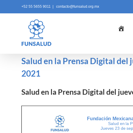
Skip
+52 55 5655 9011
|
contacto@funsalud.org.mx
to
content
Ini
Salud en la Prensa Digital del
2021
Salud en la Prensa Digital del ju