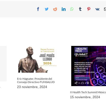
Facebook
Twitter
Reddit
LinkedIn
WhatsApp
Tumblr
Pinterest
Vk
Eric Hágsater, Presidente del
Consejo Directivo FUNSALUD
23 noviembre, 2024
y
II Health Tech Summit Méxic
15 noviembre, 2024