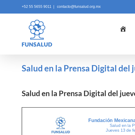
Skip
+52 55 5655 9011
|
contacto@funsalud.org.mx
to
content
Ini
Salud en la Prensa Digital del
Salud en la Prensa Digital del jue