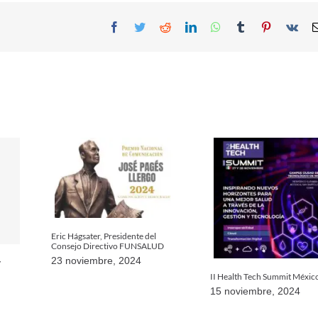
Facebook
Twitter
Reddit
LinkedIn
WhatsApp
Tumblr
Pinterest
Vk
Eric Hágsater, Presidente del
Consejo Directivo FUNSALUD
23 noviembre, 2024
y
II Health Tech Summit Méxic
15 noviembre, 2024