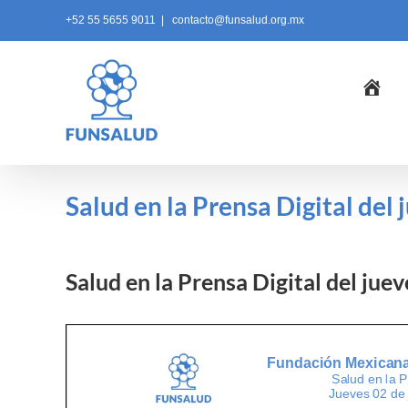
Skip
+52 55 5655 9011
|
contacto@funsalud.org.mx
to
content
Ini
Salud en la Prensa Digital del 
Salud en la Prensa Digital del jue