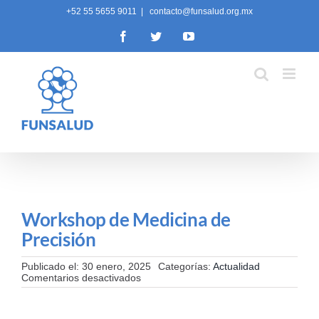
Skip
+52 55 5655 9011
|
contacto@funsalud.org.mx
to
Facebook
Twitter
YouTube
content
Workshop de Medicina de
Precisión
Publicado el: 30 enero, 2025
Categorías:
Actualidad
en
Comentarios desactivados
Workshop
de
Medicina