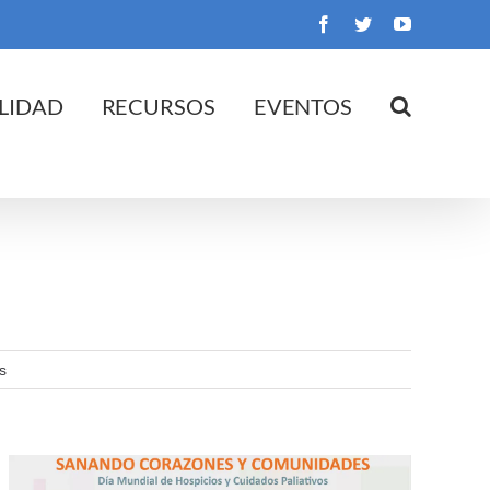
Facebook
Twitter
YouTube
LIDAD
RECURSOS
EVENTOS
en
s
Webinario:
Sanando
corazones
y
comunidades