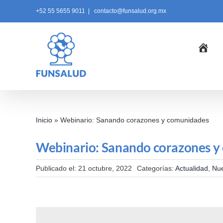
Skip
+52 55 5655 9011
|
contacto@funsalud.org.mx
to
content
Ini
Inicio
»
Webinario: Sanando corazones y comunidades
Webinario: Sanando corazones y
Publicado el: 21 octubre, 2022
Categorías:
Actualidad
,
Nue