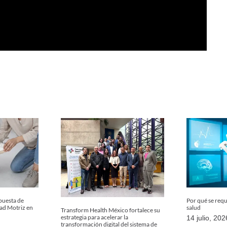
uesta de
Por qué se req
dad Motriz en
salud
Transform Health México fortalece su
estrategia para acelerar la
14 julio, 202
transformación digital del sistema de