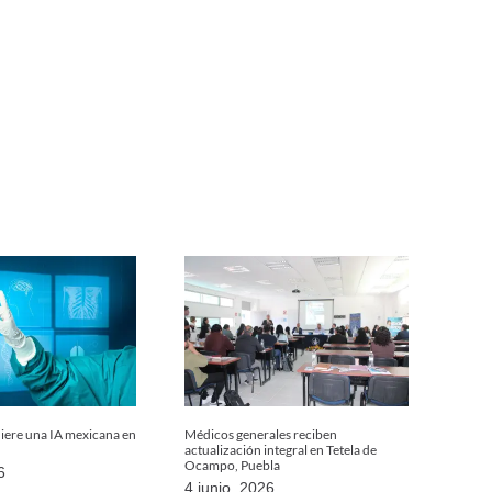
uiere una IA mexicana en
Médicos generales reciben
actualización integral en Tetela de
Ocampo, Puebla
6
4 junio, 2026