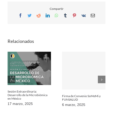
Compartir
Facebook
Twitter
Reddit
LinkedIn
WhatsApp
Tumblr
Pinterest
Vk
Email
Relacionados
Sesión Extraordinaria:
Desarrollo de la Microbiómica
Firma de Convenio SoMeMi y
en México
FUNSALUD
17 marzo, 2025
6 marzo, 2025