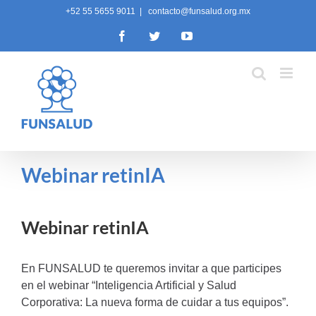
Skip
+52 55 5655 9011
|
contacto@funsalud.org.mx
to
Facebook
Twitter
YouTube
content
Webinar retinIA
Webinar retinIA
En FUNSALUD te queremos invitar a que participes
en el webinar “Inteligencia Artificial y Salud
Corporativa: La nueva forma de cuidar a tus equipos”.