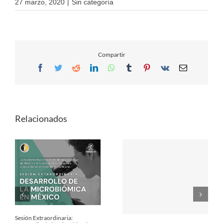
27 marzo, 2020
|
Sin categoría
Compartir
Facebook
Twitter
Reddit
LinkedIn
WhatsApp
Tumblr
Pinterest
Vk
Email
Relacionados
Sesión Extraordinaria: