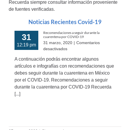
Recuerda siempre consultar información proveniente
de fuentes verificadas.
Noticias Recientes Covid-19
Recomendaciones a seguir durante la
31
cuarentena por COVID-19
31 marzo, 2020
|
Comentarios
12:19 pm
en
desactivados
Recomendaciones
A continuación podrás encontrar algunos
a
artículos e infografías con recomendaciones que
seguir
debes seguir durante la cuarentena en México
durante
la
por el COVID-19. Recomendaciones a seguir
cuarentena
durante la cuarentena por COVID-19 Recuerda
por
[...]
COVID-
19