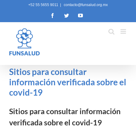
Skip
+52 55 5655 9011
|
contacto@funsalud.org.mx
to
Facebook
Twitter
YouTube
content
Sitios para consultar
información verificada sobre el
covid-19
Sitios para consultar información
verificada sobre el covid-19