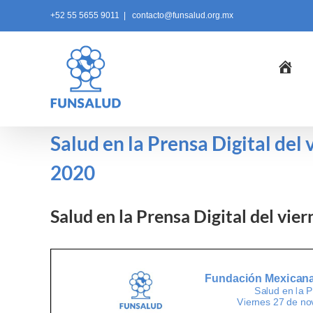
Skip
+52 55 5655 9011
|
contacto@funsalud.org.mx
to
content
Ini
Salud en la Prensa Digital del
2020
Salud en la Prensa Digital del vi