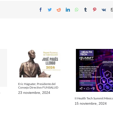
Facebook
Twitter
Reddit
LinkedIn
WhatsApp
Tumblr
Pinterest
Vk
Eric Hágsater, Presidente del
Consejo Directivo FUNSALUD
23 noviembre, 2024
y
II Health Tech Summit Méxic
15 noviembre, 2024