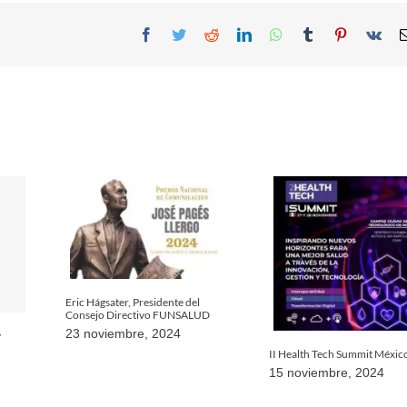
Facebook
Twitter
Reddit
LinkedIn
WhatsApp
Tumblr
Pinterest
Vk
Eric Hágsater, Presidente del
Consejo Directivo FUNSALUD
23 noviembre, 2024
y
II Health Tech Summit Méxic
15 noviembre, 2024