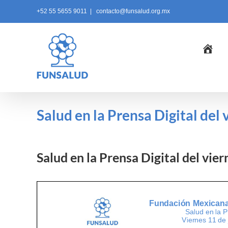
Skip
+52 55 5655 9011
|
contacto@funsalud.org.mx
to
content
Ini
Salud en la Prensa Digital del
Salud en la Prensa Digital del vie