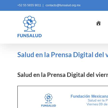
Skip
+52 55 5655 9011
|
contacto@funsalud.org.mx
to
content
Ini
Salud en la Prensa Digital del 
Salud en la Prensa Digital del vie