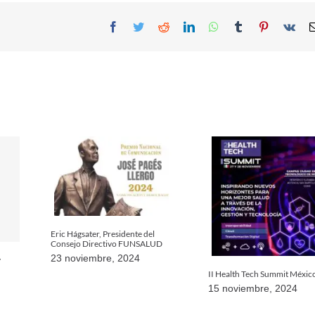
Facebook
Twitter
Reddit
LinkedIn
WhatsApp
Tumblr
Pinterest
Vk
Eric Hágsater, Presidente del
Consejo Directivo FUNSALUD
23 noviembre, 2024
y
II Health Tech Summit Méxic
15 noviembre, 2024