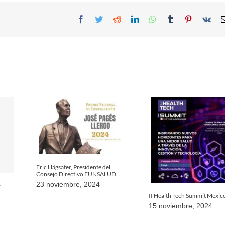
Facebook
Twitter
Reddit
LinkedIn
WhatsApp
Tumblr
Pinterest
Vk
Eric Hágsater, Presidente del
Consejo Directivo FUNSALUD
23 noviembre, 2024
y
II Health Tech Summit Méxic
15 noviembre, 2024