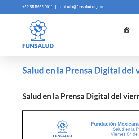
Skip
+52 55 5655 9011
|
contacto@funsalud.org.mx
to
content
Ini
Salud en la Prensa Digital del
Salud en la Prensa Digital del vie