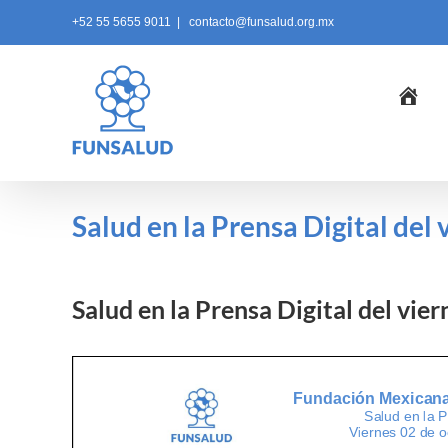
Skip
+52 55 5655 9011
|
contacto@funsalud.org.mx
to
content
Ini
Salud en la Prensa Digital del
Salud en la Prensa Digital del vie