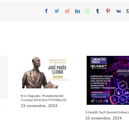
Facebook
Twitter
Reddit
LinkedIn
WhatsApp
Tumblr
Pinterest
Vk
Eric Hágsater, Presidente del
Consejo Directivo FUNSALUD
23 noviembre, 2024
y
II Health Tech Summit Méxic
15 noviembre, 2024