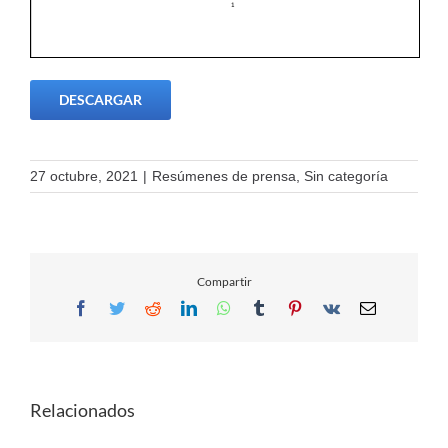
DESCARGAR
27 octubre, 2021
|
Resúmenes de prensa
,
Sin categoría
Compartir
Facebook
Twitter
Reddit
LinkedIn
WhatsApp
Tumblr
Pinterest
Vk
Email
Relacionados