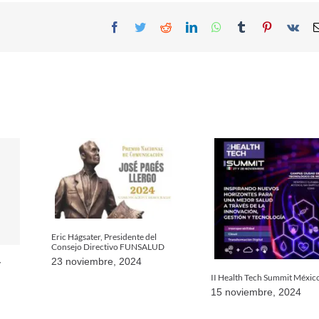
Facebook
Twitter
Reddit
LinkedIn
WhatsApp
Tumblr
Pinterest
Vk
Eric Hágsater, Presidente del
Consejo Directivo FUNSALUD
23 noviembre, 2024
y
II Health Tech Summit Méxic
15 noviembre, 2024