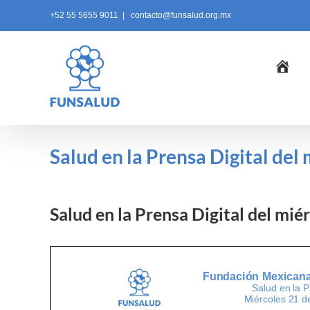
Skip
+52 55 5655 9011
|
contacto@funsalud.org.mx
to
content
Ini
Salud en la Prensa Digital del
Salud en la Prensa Digital del mié