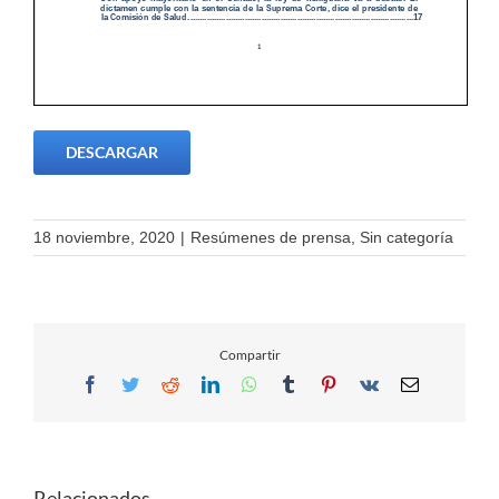
DESCARGAR
18 noviembre, 2020
|
Resúmenes de prensa
,
Sin categoría
Compartir
Facebook
Twitter
Reddit
LinkedIn
WhatsApp
Tumblr
Pinterest
Vk
Email
Relacionados