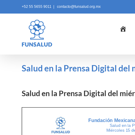
Skip
+52 55 5655 9011
|
contacto@funsalud.org.mx
to
content
Ini
Salud en la Prensa Digital del
Salud en la Prensa Digital del mié