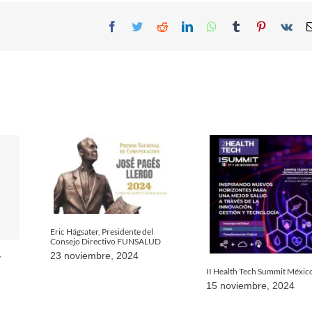
Facebook
Twitter
Reddit
LinkedIn
WhatsApp
Tumblr
Pinterest
Vk
Eric Hágsater, Presidente del
Consejo Directivo FUNSALUD
23 noviembre, 2024
y
II Health Tech Summit Méxic
15 noviembre, 2024