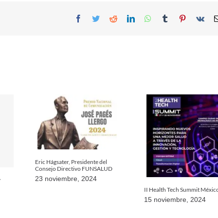
Facebook
Twitter
Reddit
LinkedIn
WhatsApp
Tumblr
Pinterest
Vk
Eric Hágsater, Presidente del
Consejo Directivo FUNSALUD
23 noviembre, 2024
y
II Health Tech Summit Méxic
15 noviembre, 2024