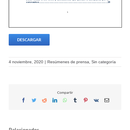
DESCARGAR
4 noviembre, 2020
|
Resúmenes de prensa
,
Sin categoría
Compartir
Facebook
Twitter
Reddit
LinkedIn
WhatsApp
Tumblr
Pinterest
Vk
Email
Relacionados