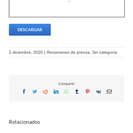
DESCARGAR
2 diciembre, 2020
|
Resúmenes de prensa
,
Sin categoría
Compartir
Facebook
Twitter
Reddit
LinkedIn
WhatsApp
Tumblr
Pinterest
Vk
Email
Relacionados