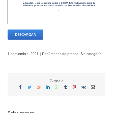
DESCARGAR
1 septiembre, 2021
|
Resúmenes de prensa
,
Sin categoría
Compartir
Facebook
Twitter
Reddit
LinkedIn
WhatsApp
Tumblr
Pinterest
Vk
Email
Relacionados