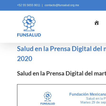
Skip
+52 55 5655 9011
|
contacto@funsalud.org.mx
to
content
Ini
Salud en la Prensa Digital del
2020
Salud en la Prensa Digital del ma