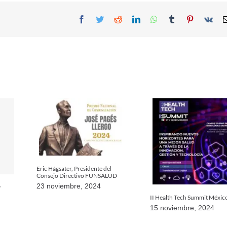
Facebook
Twitter
Reddit
LinkedIn
WhatsApp
Tumblr
Pinterest
Vk
Eric Hágsater, Presidente del
Consejo Directivo FUNSALUD
23 noviembre, 2024
y
II Health Tech Summit Méxic
15 noviembre, 2024