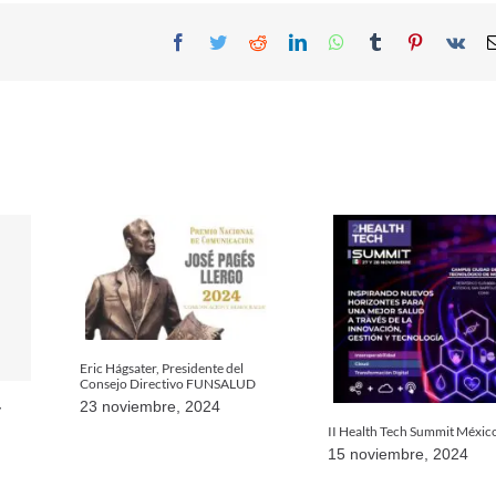
Facebook
Twitter
Reddit
LinkedIn
WhatsApp
Tumblr
Pinterest
Vk
Eric Hágsater, Presidente del
Consejo Directivo FUNSALUD
23 noviembre, 2024
y
II Health Tech Summit Méxic
15 noviembre, 2024