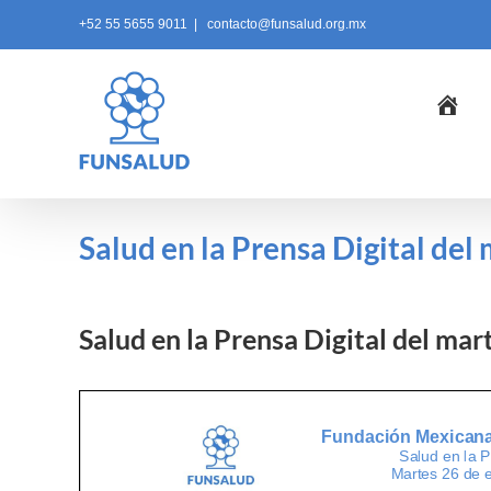
Skip
+52 55 5655 9011
|
contacto@funsalud.org.mx
to
content
Ini
Salud en la Prensa Digital del
Salud en la Prensa Digital del ma