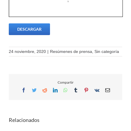
DESCARGAR
24 noviembre, 2020
|
Resúmenes de prensa
,
Sin categoría
Compartir
Facebook
Twitter
Reddit
LinkedIn
WhatsApp
Tumblr
Pinterest
Vk
Email
Relacionados