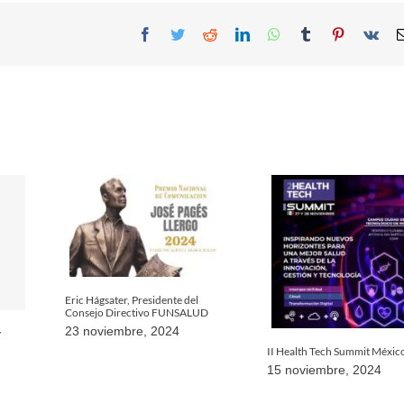
Facebook
Twitter
Reddit
LinkedIn
WhatsApp
Tumblr
Pinterest
Vk
Eric Hágsater, Presidente del
Consejo Directivo FUNSALUD
23 noviembre, 2024
y
II Health Tech Summit Méxic
15 noviembre, 2024