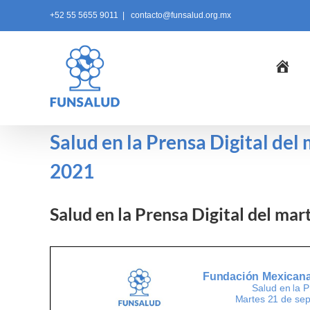
Skip
+52 55 5655 9011
|
contacto@funsalud.org.mx
to
content
Ini
Salud en la Prensa Digital del
2021
Salud en la Prensa Digital del ma